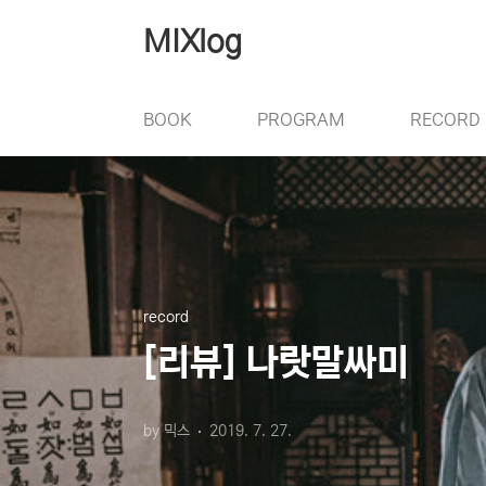
본문 바로가기
MIXlog
BOOK
PROGRAM
RECORD
record
[리뷰] 나랏말싸미
by 믹스
2019. 7. 27.