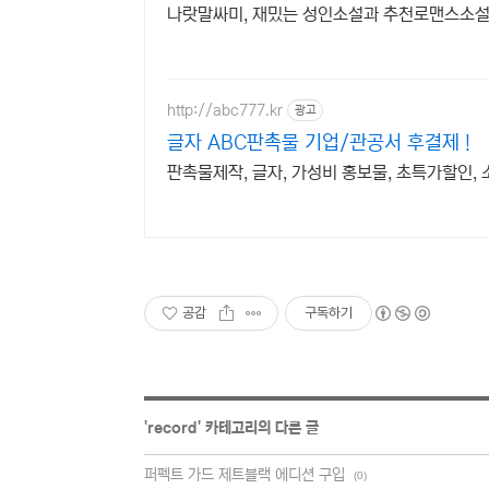
나랏말싸미, 재밌는 성인소설과 추천로맨스소설,
http://abc777.kr
광고
글자 ABC판촉물 기업/관공서 후결제 !
판촉물제작, 글자, 가성비 홍보물, 초특가할인,
공감
구독하기
'
record
' 카테고리의 다른 글
퍼펙트 가드 제트블랙 에디션 구입
(0)