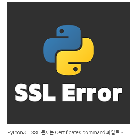
파일 경로 제가 작업하는 환경은 Mac입니다. 책은 windows라서 Mac에 대
한 가이드가 없다 보니 따로 찾아봤습니다. 우선 Windows는 다음과 같습니
다. C:Users\사용자명
\AppData\LocalPrograms\Python\PythonXX\Lib\site-
package\backtrader\feeds\yahoo..
Python3 - SSL 문제는 Certificates.command 파일로 해결하세요