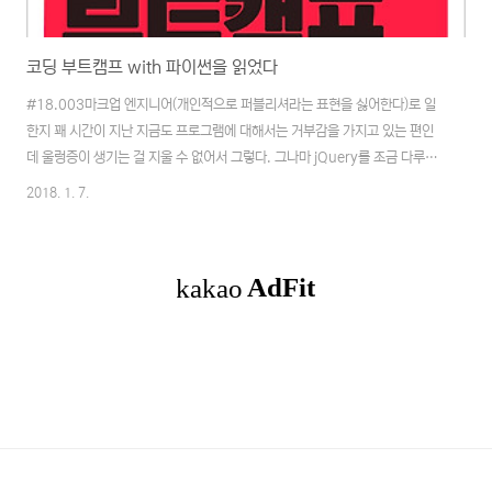
코딩 부트캠프 with 파이썬을 읽었다
#18.003마크업 엔지니어(개인적으로 퍼블리셔라는 표현을 싫어한다)로 일
한지 꽤 시간이 지난 지금도 프로그램에 대해서는 거부감을 가지고 있는 편인
데 울렁증이 생기는 걸 지울 수 없어서 그렇다. 그나마 jQuery를 조금 다루기
시작할 수 있게 되면서부터 울렁증이 완화된 상태이긴 하지만, 아직도 고쳐지
2018. 1. 7.
진 않고 있는 실정... 하지만, 날이 갈수록 프론트 엔드 엔지니어가 요구되는 시
점에서 언제까지고 피할수도 없는 노릇이어서 프로그램을 공부해야만 하는데,
JAVA는 언감생신. 그나마 접근하기 쉽다는 PHP, Python을 몇번 도전 해
봤지만 맘먹은데로 되지를 않는 실정이었다.대략 1, 2년전쯤으로 기억되는
데... 파이썬 책한권을 독파하는 스터디에서 처음으로 파이썬을 접해본 적이 있
었지만, 재미있게 마무리는 ..