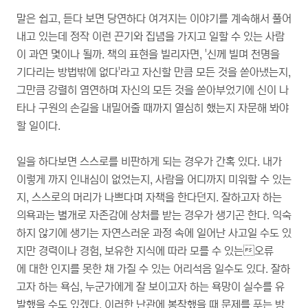
말은 쉽고, 듣다 보면 당연하다 여겨지는 이야기를 계속해서 풀어
내고 있는데 정작 이런 끈기와 집념을 가지고 일할 수 있는 사람
이 과연 몇이나 될까. 책의 표현을 빌리자면, '신께 빌며 천명을
기다리는 방법밖에 없다'라고 자신할 만큼 모든 것을 쏟아냈는지,
그만큼 강렬히 염연하며 자신의 모든 것을 쏟아부었기에 신이 나
타나 구원의 손길을 내밀어줄 때까지 열심히 했는지 자문해 봐야
할 일이다.
일을 하다보면 스스로를 비판하게 되는 경우가 간혹 있다. 내가
이렇게 까지 인내심이 없었는지, 사람을 어디까지 미워할 수 있는
지, 스스로의 머리가 나쁘다며 자책을 한다던지. 잘하고자 하는
의욕과는 별개로 자존감에 상처를 받는 경우가 생기곤 한다. 익숙
하지 않기에 생기는 자연스러운 과정 속에 일어난 사고일 수도 있
지만 경력이나 경험, 보유한 지식에 따라 모를 수 있는오류
에 대한 인지를 못한 채 가질 수 있는 어리석음 일수도 있다. 잘하
고자 하는 욕심, 누군가에게 잘 보이고자 하는 욕망이 실수를 유
발했을 수도 있겠다. 이러한 난관에 봉착했을 때 문제를 푸는 방