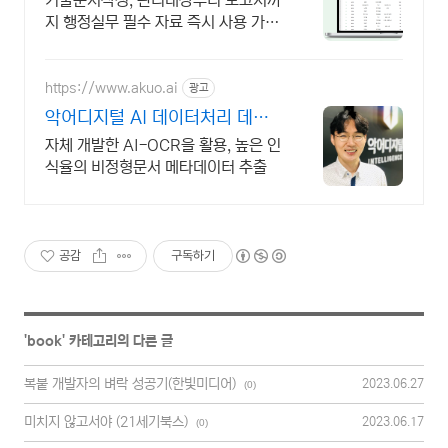
기술문서작성, 관리대장부터 보고서까
지 행정실무 필수 자료 즉시 사용 가능
한 총무행정 서식
https://www.akuo.ai
광고
악어디지털 AI 데이터처리 데이
터입력 BPO서비스
자체 개발한 AI-OCR을 활용, 높은 인
식율의 비정형문서 메타데이터 추출
공감
구독하기
'
book
' 카테고리의 다른 글
복붙 개발자의 벼락 성공기(한빛미디어)
2023.06.27
(0)
미치지 않고서야 (21세기북스)
2023.06.17
(0)