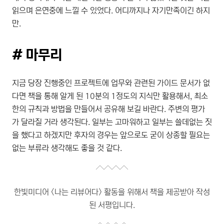
읽으며 은연중에 느낄 수 있었다. 어디까지나 자기만족이긴 하지
만.
# 마무리
지금 당장 진행중인 프로젝트에 업무와 관련된 가이드 문서가 없
다면 책을
통해
알게 된
10
분의
1
정도의
지식만
활용해서
,
최소
한의
규칙과
방법을
만들어서
공유해 보길 바란다.
주변의
평가
가
달라질 거라
생각된다. 일부는 고마워하고 일부는 쓸데없는 짓
을 했다고 하겠지만 후자의 경우는 앞으로도 굳이 상종할 필요는
없는 부류라 생각해도 좋을 것 같다.
한빛미디어 <나는 리뷰어다> 활동을 위해서 책을 제공받아 작성
된 서평입니다.