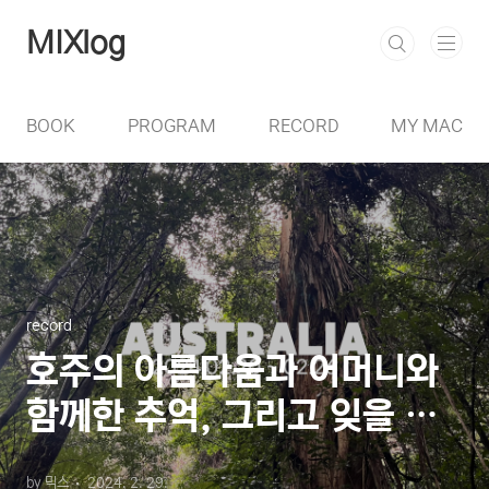
본문 바로가기
MIXlog
BOOK
PROGRAM
RECORD
MY MAC
record
호주의 아름다움과 어머니와
함께한 추억, 그리고 잊을 수
없는 아쉬움
by 믹스
2024. 2. 29.