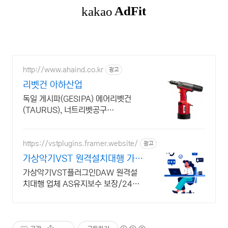
http://www.ahaind.co.kr
광고
리벳건 아하산업
독일 게시파(GESIPA) 에어리벳건
(TAURUS), 너트리벳공구
(FIREFOX)
https://vstplugins.framer.website/
광고
가상악기VST 원격설치대행 가상
악기플러그인 원격설치대행
가상악기VST플러그인DAW 원격설
치대행 업체 AS유지보수 보장/24시
간 상담 가상악기VST플러그인DAW
원격설치대행 전문업체/AS 유지보수
보장/24시간 상담