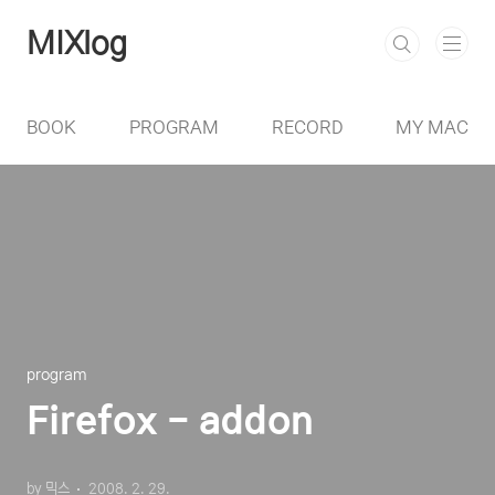
본문 바로가기
MIXlog
BOOK
PROGRAM
RECORD
MY MAC
program
Firefox - addon
by 믹스
2008. 2. 29.