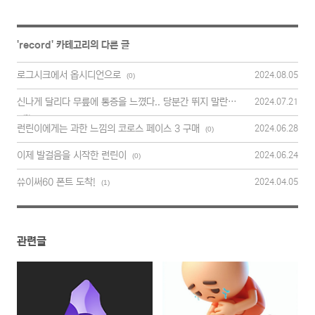
'
record
' 카테고리의 다른 글
로그시크에서 옵시디언으로
2024.08.05
(0)
신나게 달리다 무릎에 통증을 느꼈다.. 당분간 뛰지 말란다.
2024.07.21
(0)
런린이에게는 과한 느낌의 코로스 페이스 3 구매
2024.06.28
(0)
이제 발걸음을 시작한 런린이
2024.06.24
(0)
쓔이써60 폰트 도착!
2024.04.05
(1)
관련글