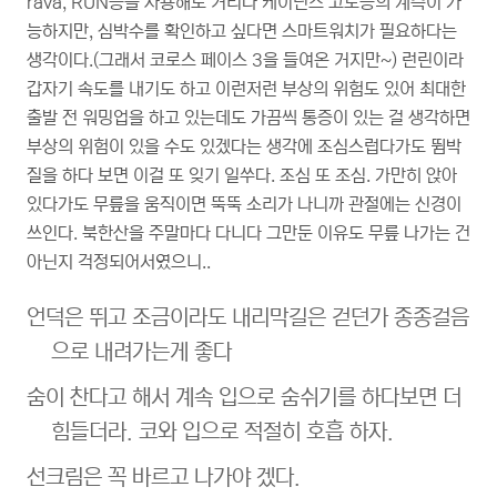
rava, RUN등을 사용해도 거리나 케이던스 고도등의 계측이 가
능하지만, 심박수를 확인하고 싶다면 스마트워치가 필요하다는
생각이다.(그래서 코로스 페이스 3을 들여온 거지만~) 런린이라
갑자기 속도를 내기도 하고 이런저런 부상의 위험도 있어 최대한
출발 전 워밍업을 하고 있는데도 가끔씩 통증이 있는 걸 생각하면
부상의 위험이 있을 수도 있겠다는 생각에 조심스럽다가도 뜀박
질을 하다 보면 이걸 또 잊기 일쑤다. 조심 또 조심. 가만히 앉아
있다가도 무릎을 움직이면 뚝뚝 소리가 나니까 관절에는 신경이
쓰인다. 북한산을 주말마다 다니다 그만둔 이유도 무릎 나가는 건
아닌지 걱정되어서였으니..
언덕은 뛰고 조금이라도 내리막길은 걷던가 종종걸음
으로 내려가는게 좋다
숨이 찬다고 해서 계속 입으로 숨쉬기를 하다보면 더
힘들더라. 코와 입으로 적절히 호흡 하자.
선크림은 꼭 바르고 나가야 겠다.