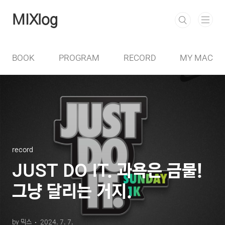
본문 바로가기
MIXlog
BOOK
PROGRAM
RECORD
MY MAC
record
JUST DO IT. 과욕은 금물!
그냥 달리는 거지.
by 믹스
2024. 7. 7.