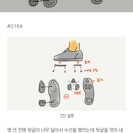
#2164
간단 설명
몇 년 전에 뒷굽이 너무 닳아서 수선을 했었는데 뒷굽을 깎아 내