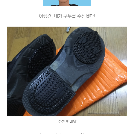
어쨌건, 내가 구두를 수선했다!
수선 후 바닦