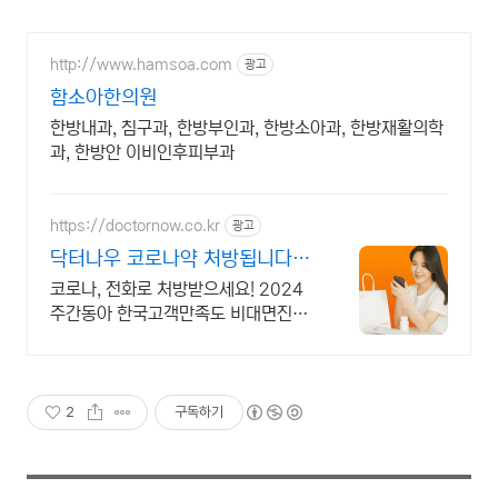
http://www.hamsoa.com
광고
함소아한의원
한방내과, 침구과, 한방부인과, 한방소아과, 한방재활의학
과, 한방안 이비인후피부과
https://doctornow.co.kr
광고
닥터나우 코로나약 처방됩니다
365일 24시간 진료가능
코로나, 전화로 처방받으세요! 2024
주간동아 한국고객만족도 비대면진료
앱 1위
2
구독하기