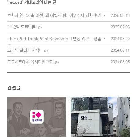
'
record
' 카테고리의 다른 글
보험사 연금저축 이전, 왜 이렇게 힘든가? 실제 경험 후기
2025.09.13
(3)
1박2일 도쿄방문
2025.02.08
(0)
ThinkPad TrackPoint Keyboard II 빨콩 키보드 영입
2024.08.20
(0)
조금씩 달리기 시작!!
2024.08.11
(0)
로그시크에서 옵시디언으로
2024.08.05
(0)
관련글